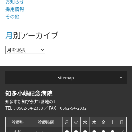
お知らせ
採用情報
その他
月別アーカイブ
sitemap
知多小嶋記念病院
知多市新知字永井2番地の1
TEL：
0562-54-2333
／ FAX：0562-54-2332
診療科
診療時間
月
火
水
木
金
土
日
内科
●
●
●
●
●
●
／