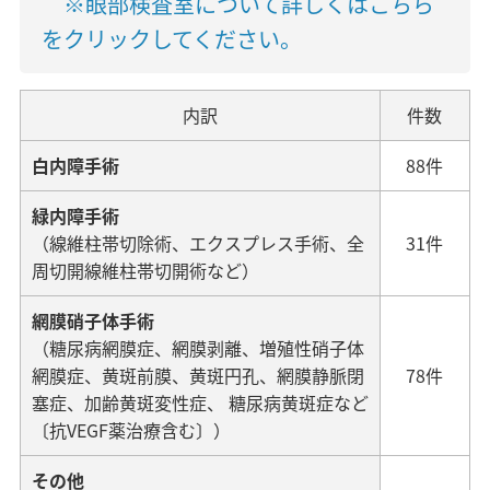
※眼部検査室について詳しくはこちら
をクリックしてください。
内訳
件数
白内障手術
88件
緑内障手術
（線維柱帯切除術、エクスプレス手術、全
31件
周切開線維柱帯切開術など）
網膜硝子体手術
（糖尿病網膜症、網膜剥離、増殖性硝子体
網膜症、黄斑前膜、黄斑円孔、網膜静脈閉
78件
塞症、加齢黄斑変性症、 糖尿病黄斑症など
〔抗VEGF薬治療含む〕）
その他