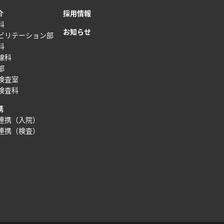
介
採用情報
科
お知らせ
ビリテーション部
科
線科
部
検査室
検査科
携
連携（入院）
連携（検査）