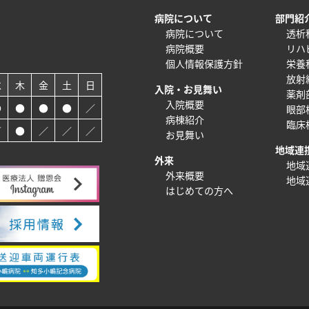
病院について
部門紹
病院について
透析
病院概要
リハ
個人情報保護方針
栄養
放射
水
木
金
土
日
入院・お見舞い
薬剤
入院概要
●
●
●
●
／
眼部
病棟紹介
臨床
／
●
／
／
／
お見舞い
地域連
外来
地域
外来概要
地域
はじめての方へ