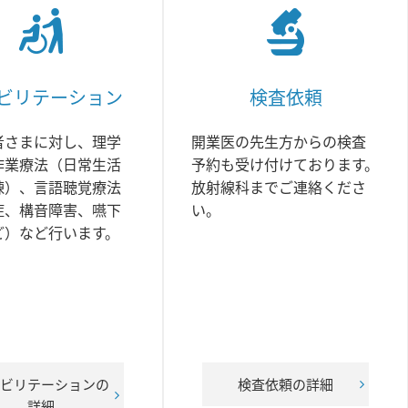
ビリテーション
検査依頼
者さまに対し、理学
開業医の先生方からの検査
作業療法（日常生活
予約も受け付けております。
練）、言語聴覚療法
放射線科までご連絡くださ
症、構音障害、嚥下
い。
ど）など行います。
ビリテーションの
検査依頼の詳細
詳細