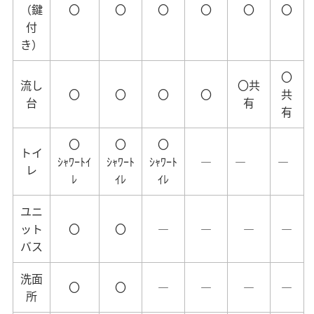
（鍵
〇
〇
〇
〇
〇
〇
付
き）
〇
流し
〇共
〇
〇
〇
〇
共
台
有
有
〇
〇
〇
トイ
ｼｬﾜｰﾄｲ
ｼｬﾜｰﾄ
ｼｬﾜｰﾄ
―
―
―
レ
ﾚ
ｲﾚ
ｲﾚ
ユニ
ット
〇
〇
―
―
―
―
バス
洗面
〇
〇
―
―
―
―
所