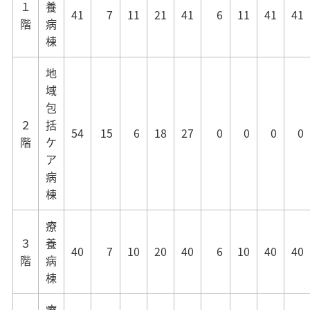
１
養
41
7
11
21
41
6
11
41
41
階
病
棟
地
域
包
２
括
54
15
6
18
27
0
0
0
0
階
ケ
ア
病
棟
療
３
養
40
7
10
20
40
6
10
40
40
階
病
棟
療