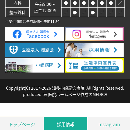
内科
●
●
●
●
●
●
／
午前9:00～
正午12:00※
整形外科
／
●
／
●
／
／
／
※受付時間は午前8:45～午前11:30
Copyright(C) 2017-
2026 知多小嶋記念病院. All Rights Reserved.
produced by
医院ホームページ作成のMEDICA
トップページ
採用情報
Instagram