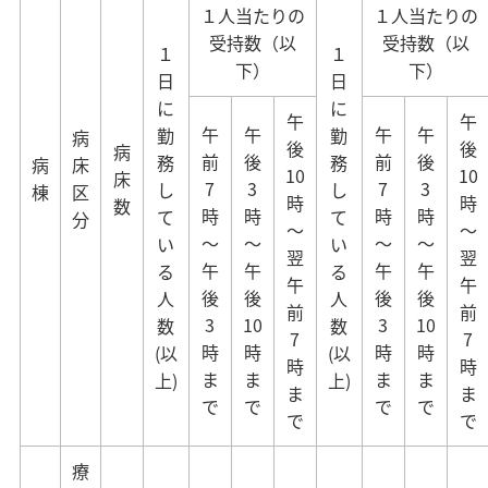
１人当たりの
１人当たりの
受持数（以
受持数（以
１
１
下）
下）
日
日
に
に
午
午
午
午
午
午
勤
勤
病
後
後
病
前
後
前
後
務
務
病
床
10
10
床
7
3
7
3
し
し
棟
区
時
時
数
時
時
時
時
て
て
分
～
～
～
～
～
～
い
い
翌
翌
午
午
午
午
る
る
午
午
後
後
後
後
人
人
前
前
3
10
3
10
数
数
7
7
時
時
時
時
(以
(以
時
時
ま
ま
ま
ま
上)
上)
ま
ま
で
で
で
で
で
で
療