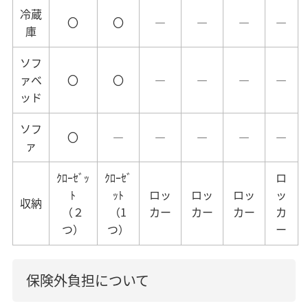
冷蔵
〇
〇
―
―
―
―
庫
ソフ
ァベ
〇
〇
―
―
―
―
ッド
ソフ
〇
―
―
―
―
―
ァ
ｸﾛｰｾﾞｯ
ｸﾛｰｾﾞ
ロ
ﾄ
ｯﾄ
ロッ
ロッ
ロッ
ッ
収納
（２
（1
カー
カー
カー
カ
つ）
つ）
ー
保険外負担について