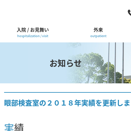
入院 / お見舞い
外来
hospitalization / visit
outpatient
お知らせ
眼部検査室の２０１８年実績を更新しま
実績