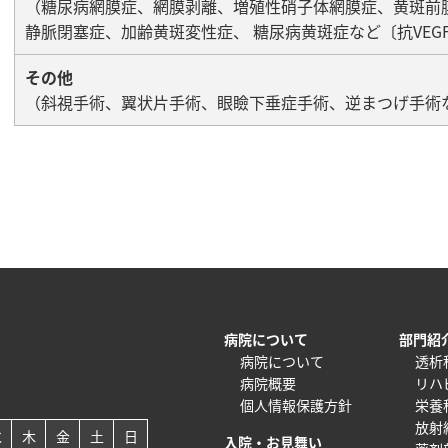
（糖尿病網膜症、網膜剥離、増殖性硝子体網膜症、黄斑前
静脈閉塞症、加齢黄斑変性症、 糖尿病黄斑症など〔抗VEG
その他
（斜視手術、翼状片手術、眼瞼下垂症手術、逆まつげ手術
病院について
部門紹
病院について
透析
病院概要
リハ
個人情報保護方針
栄養
放射
水
木
金
土
日
入院・お見舞い