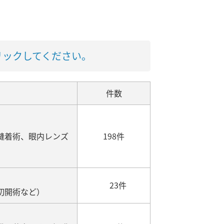
リックしてください。
件数
縫着術、眼内レンズ
198件
23件
切開術など）