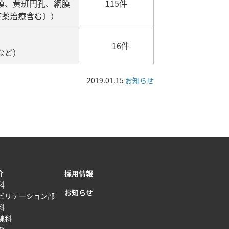
膜、黄斑円孔、網膜
115件
F薬治療含む〕）
16件
など）
2019.01.15
お知らせ
介
採用情報
科
お知らせ
ビリテーション部
科
線科