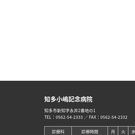
知多小嶋記念病院
知多市新知字永井2番地の1
TEL：
0562-54-2333
／ FAX：0562-54-2332
診療科
診療時間
月
火