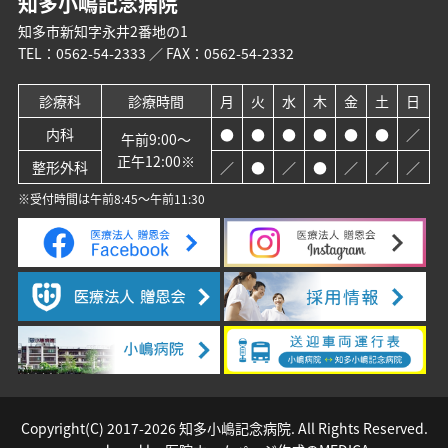
知多小嶋記念病院
知多市新知字永井2番地の1
TEL：
0562-54-2333
／ FAX：0562-54-2332
診療科
診療時間
月
火
水
木
金
土
日
内科
●
●
●
●
●
●
／
午前9:00～
正午12:00※
整形外科
／
●
／
●
／
／
／
※受付時間は午前8:45～午前11:30
Copyright(C) 2017-
2026 知多小嶋記念病院. All Rights Reserved.